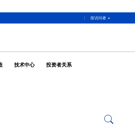
按访问者
造
技术中心
投资者关系