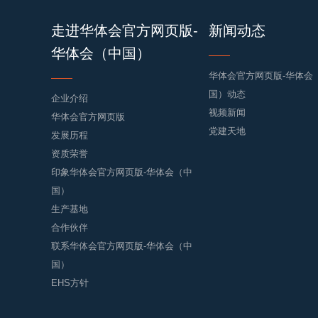
走进华体会官方网页版-
新闻动态
华体会（中国）
华体会官方网页版-华体会
国）动态
企业介绍
视频新闻
华体会官方网页版
党建天地
发展历程
资质荣誉
印象华体会官方网页版-华体会（中
国）
生产基地
合作伙伴
联系华体会官方网页版-华体会（中
国）
EHS方针