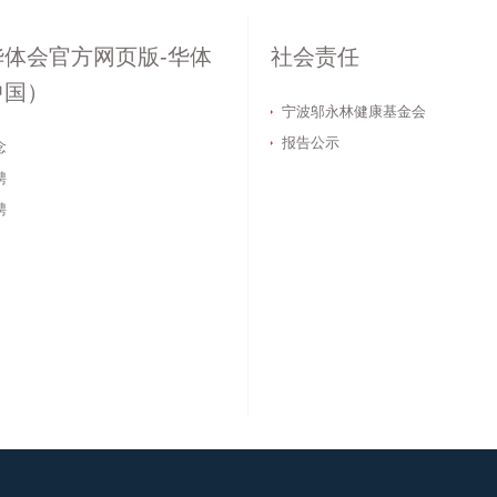
华体会官方网页版-华体
社会责任
中国）
宁波邬永林健康基金会
报告公示
念
聘
聘