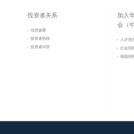
投资者关系
加入
会（
信息披露
投资者热线
人才理
投资者问答
社会招
校园招