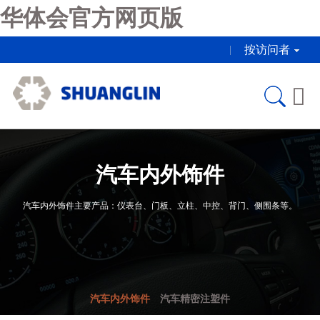
华体会官方网页版
按访问者

汽车内外饰件
汽车内外饰件主要产品：仪表台、门板、立柱、中控、背门、侧围条等。
汽车内外饰件
汽车精密注塑件