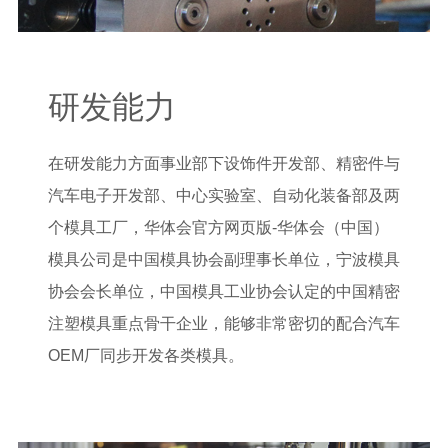
研发能力
在研发能力方面事业部下设饰件开发部、精密件与
汽车电子开发部、中心实验室、自动化装备部及两
个模具工厂，华体会官方网页版-华体会（中国）
模具公司是中国模具协会副理事长单位，宁波模具
协会会长单位，中国模具工业协会认定的中国精密
注塑模具重点骨干企业，能够非常密切的配合汽车
OEM厂同步开发各类模具。