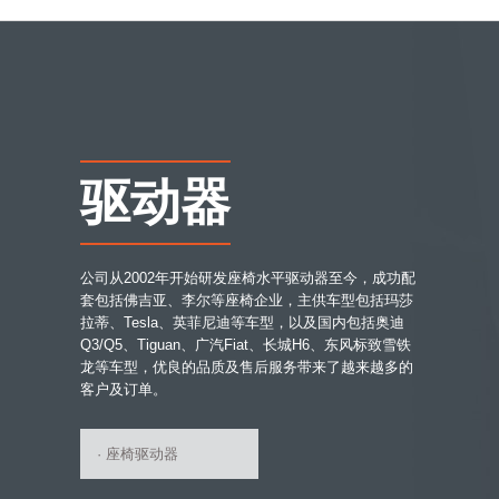
驱动器
公司从2002年开始研发座椅水平驱动器至今，成功配
套包括佛吉亚、李尔等座椅企业，主供车型包括玛莎
拉蒂、Tesla、英菲尼迪等车型，以及国内包括奥迪
Q3/Q5、Tiguan、广汽Fiat、长城H6、东风标致雪铁
龙等车型，优良的品质及售后服务带来了越来越多的
客户及订单。
· 座椅驱动器