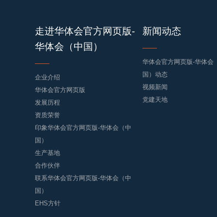
走进华体会官方网页版-
新闻动态
华体会（中国）
华体会官方网页版-华体会
国）动态
企业介绍
视频新闻
华体会官方网页版
党建天地
发展历程
资质荣誉
印象华体会官方网页版-华体会（中
国）
生产基地
合作伙伴
联系华体会官方网页版-华体会（中
国）
EHS方针