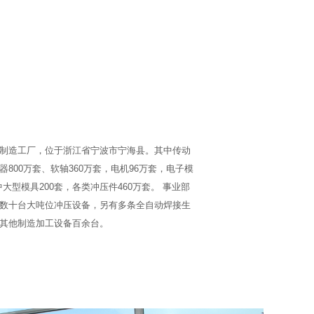
制造工厂，位于浙江省宁波市宁海县。其中传动
800万套、软轴360万套，电机96万套，电子模
中大型模具200套，各类冲压件460万套。 事业部
数十台大吨位冲压设备，另有多条全自动焊接生
其他制造加工设备百余台。