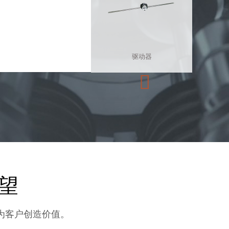
驱动器

望
为客户创造价值。