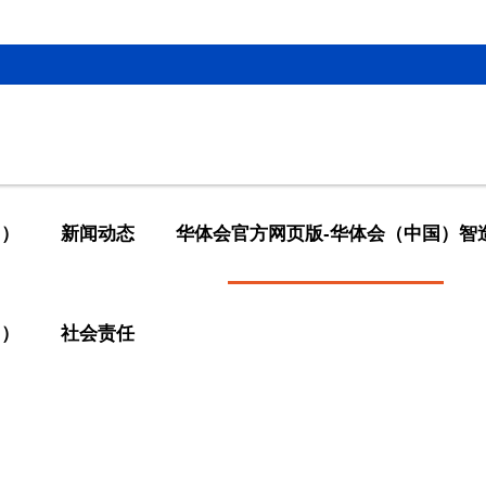
国）
新闻动态
华体会官方网页版-华体会（中国）智
国）
社会责任