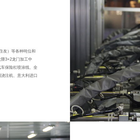
格、住友）等各种吨位和
隈3+2龙门加工中
汽车保险杠喷涂线、全
圈浇注机、意大利进口