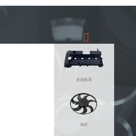

发动机罩
风叶