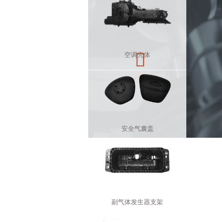

空调壳体

水室
安全气囊盖
链条导轨
副气体发生器支架