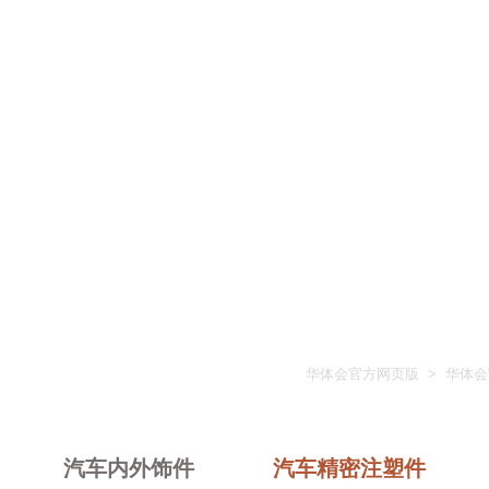
汽车精密注塑件
塑件主要产品：安全气囊注塑件、精密塑料齿轮、空调系统精
油系统精密注塑件等。
华体会官方网页版
>
华体会
汽车内外饰件
汽车精密注塑件