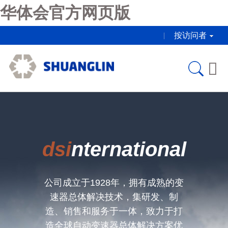
华体会官方网页版
按访问者

dsi
nternational
公司成立于1928年，拥有成熟的变
速器总体解决技术，集研发、制
造、销售和服务于一体，致力于打
造全球自动变速器总体解决方案优