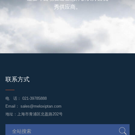
秀供应商。
联系方式
电 话：
021-39785888
Email：
sales@meloxiptan.com
地址：上海市青浦区北盈路202号