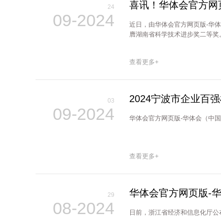
喜讯！华体会官方网
24
09-2024
近日，由华体会官方网页版-华
膺湖南省科学技术进步奖二等奖
查看更多+
2024宁波市企业
03
09-2024
华体会官方网页版-华体会（中国
查看更多+
华体会官方网页版-
29
08-2024
日前，浙江省经济和信息化厅公布