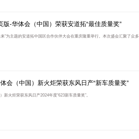
网页版-华体会（中国）荣获安道拓“最佳质量奖”
拓未来”为主题的安道拓中国区合作伙伴大会在重庆隆重举行。本次盛会汇聚了众多
华体会（中国）新火炬荣获东风日产“新车质量奖”
新火炬荣获东风日产2024年度“623新车质量奖”。