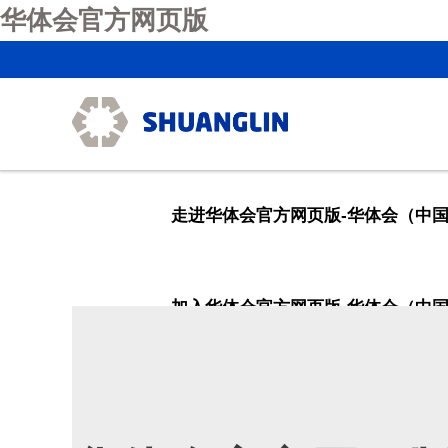
华体会官方网页版
走进华体会官方网页版-华体会（中
加入华体会官方网页版-华体会（中