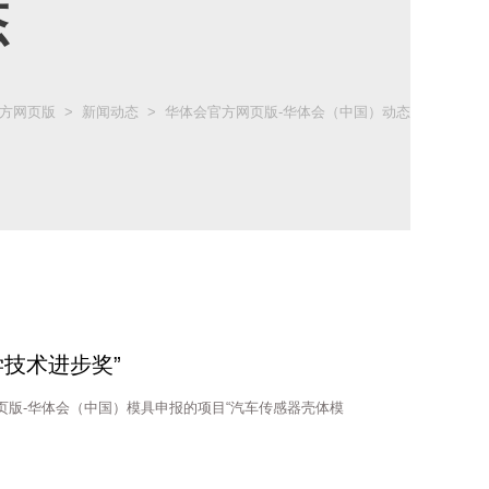
态
方网页版
>
新闻动态
>
华体会官方网页版-华体会（中国）动态
学技术进步奖”
网页版-华体会（中国）模具申报的项目“汽车传感器壳体模