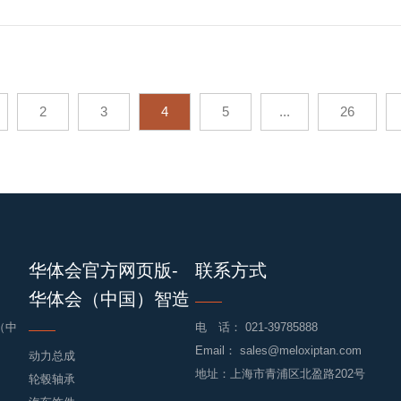
2
3
4
5
...
26
华体会官方网页版-
联系方式
华体会（中国）智造
（中
电 话：
021-39785888
Email：
sales@meloxiptan.com
动力总成
地址：上海市青浦区北盈路202号
轮毂轴承