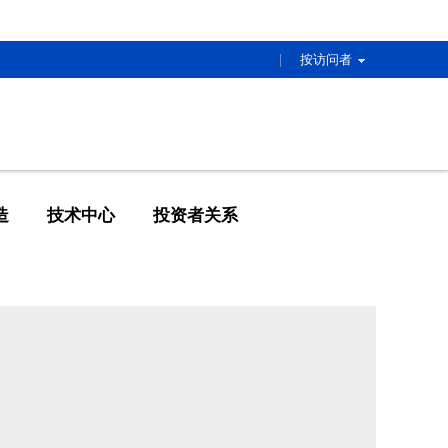
按访问者
造
技术中心
投资者关系